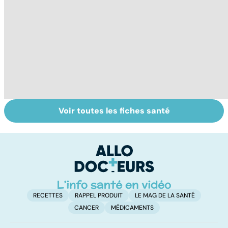
Voir toutes les fiches santé
Tout savoir sur
Inflammation des
Su
les infections
amygdales : que
le
pulmonaires
faire en cas
l'
d'angine ?
RECETTES
RAPPEL PRODUIT
LE MAG DE LA SANTÉ
CANCER
MÉDICAMENTS