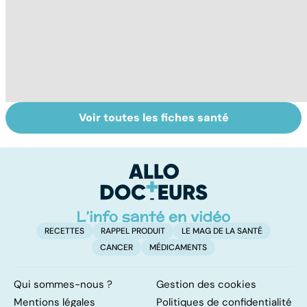
Voir toutes les fiches santé
Pneumothorax :
La méningite : à
To
quand l'air
traiter en
le
s'échappe des
urgence
p
poumons
RECETTES
RAPPEL PRODUIT
LE MAG DE LA SANTÉ
CANCER
MÉDICAMENTS
Qui sommes-nous ?
Gestion des cookies
Mentions légales
Politiques de confidentialité