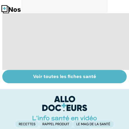
Nos fiches santé
Voir toutes les fiches santé
Tout savoir sur
Inflammation des
Su
les infections
amygdales : que
le
pulmonaires
faire en cas
l'
d'angine ?
RECETTES
RAPPEL PRODUIT
LE MAG DE LA SANTÉ