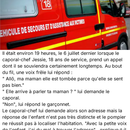
Il était environ 19 heures, le 6 juillet dernier lorsque le
caporal-chef Jessie, 18 ans de service, prend un appel
dont il se souviendra certainement longtemps. Au bout
du fil, une voix frêle lui répond :
" Allô, ma maman elle est tombée parce qu'elle se sent
pas bien."
" Elle arrive à parler ta maman ? "
lui demande le
caporal.
"Non"
, lui répond le garçonnet.
Le caporal-chef lui demande alors son adresse mais la
réponse de l'enfant n'est pas très distincte et le pompier
ne réussit pas à localiser l'habitation.
"Avec la petite voix
de l'enfant, j'ai du mal à trouver l'adresse" ,
explique-t-il.