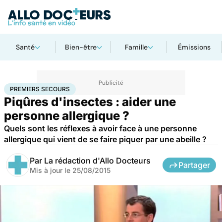
Santé
Bien-être
Famille
Émissions
Accueil
Bien-être
Animaux
Premiers secours
PREMIERS SECOURS
Piqûres d'insectes : aider une
personne allergique ?
Quels sont les réflexes à avoir face à une personne
allergique qui vient de se faire piquer par une abeille ?
Par
La rédaction d'Allo Docteurs
Partager
Mis à jour le
25/08/2015