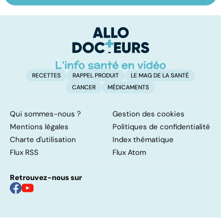
des ados en
en charge des
le
souffrance
grands brûlés
p
RECETTES
RAPPEL PRODUIT
LE MAG DE LA SANTÉ
CANCER
MÉDICAMENTS
Qui sommes-nous ?
Gestion des cookies
Mentions légales
Politiques de confidentialité
Charte d'utilisation
Index thématique
Flux RSS
Flux Atom
Retrouvez-nous sur