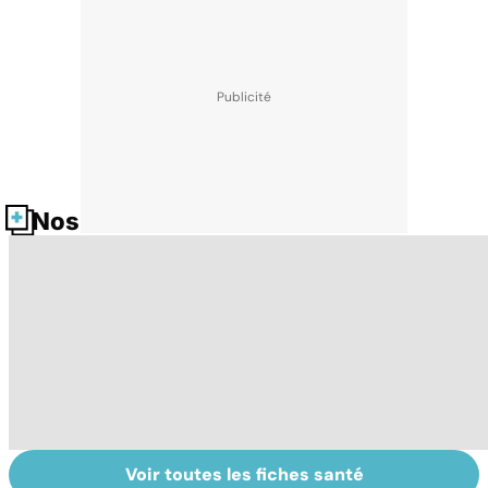
Nos fiches santé
Voir toutes les fiches santé
Automutilation :
Brûlures : la prise
To