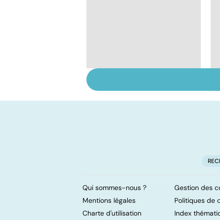
Pneumothorax :
quand l'air s'échappe
des poumons
REC
Qui sommes-nous ?
Gestion des c
Mentions légales
Politiques de c
Charte d'utilisation
Index thémati