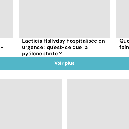
Laeticia Hallyday hospitalisée en
Que
t-
urgence : qu'est-ce que la
fai
pyélonéphrite ?
Voir plus