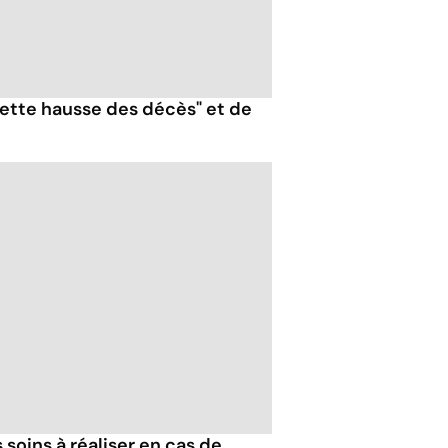
nette hausse des décès" et de
 soins à réaliser en cas de