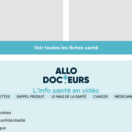
Voir toutes les fiches santé
La méningite : à
Tout savoir sur les
traiter en urgence
infections
pulmonaires
ETTES
RAPPEL PRODUIT
LE MAG DE LA SANTÉ
CANCER
MÉDICAM
ookies
onfidentialité
que