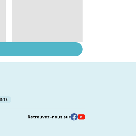
Inflammation des
amygdales : que faire
en cas d'angine ?
ENTS
Retrouvez-nous sur