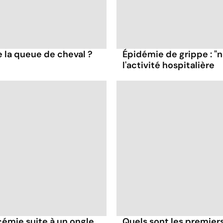
 la queue de cheval ?
Épidémie de grippe : "
l'activité hospitalière
émie suite à un ongle
Quels sont les premiers