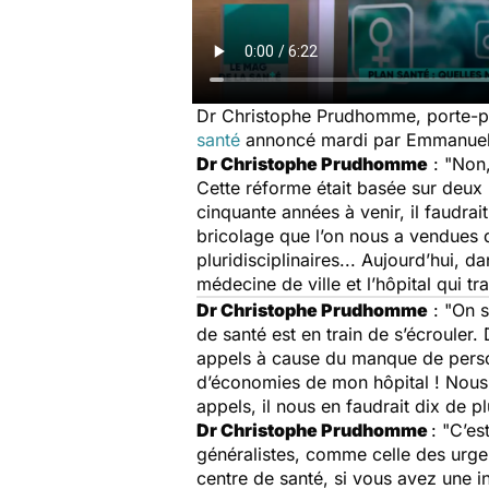
Dr Christophe Prudhomme, porte-pa
santé
annoncé mardi par Emmanuel
Dr Christophe Prudhomme
: "Non,
Cette réforme était basée sur deux p
cinquante années à venir, il faudra
bricolage que l’on nous a vendues 
pluridisciplinaires... Aujourd’hui, da
médecine de ville et l’hôpital qui tr
Dr Christophe Prudhomme
: "On s
de santé est en train de s’écrouler
appels à cause du manque de personn
d’économies de mon hôpital ! Nous 
appels, il nous en faudrait dix de plu
Dr Christophe Prudhomme
: "C’e
généralistes, comme celle des urge
centre de santé, si vous avez une in