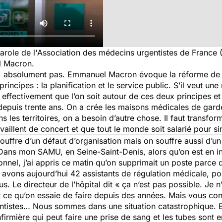
role de l'Association des médecins urgentistes de France 
 Macron.
 absolument pas. Emmanuel Macron évoque la réforme de 19
rincipes : la planification et le service public. S’il veut un
it effectivement que l’on soit autour de ces deux principes 
depuis trente ans. On a crée les maisons médicales de gard
ns les territoires, on a besoin d’autre chose. Il faut transfor
availlent de concert et que tout le monde soit salarié pour si
ouffre d’un défaut d’organisation mais on souffre aussi d’
. Dans mon SAMU, en Seine-Saint-Denis, alors qu’on est en i
el, j’ai appris ce matin qu’on supprimait un poste parce qu
avons aujourd’hui 42 assistants de régulation médicale, po
s. Le directeur de l’hôpital dit « ça n’est pas possible. Je n’
st ce qu’on essaie de faire depuis des années. Mais vous c
ntistes… Nous sommes dans une situation catastrophique. E
firmière qui peut faire une prise de sang et les tubes sont 