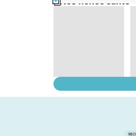
Nos fiches santé
Pneumothorax :
quand l'air s'échappe
des poumons
REC