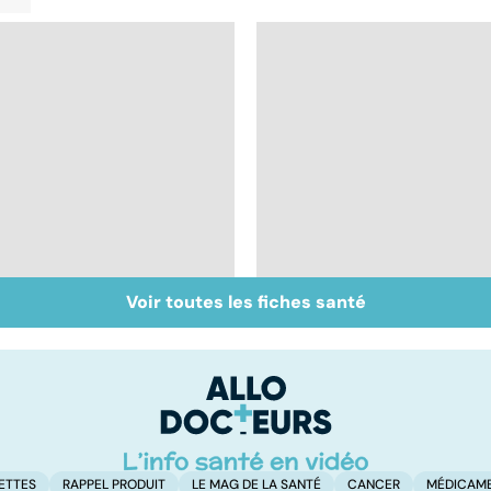
Voir toutes les fiches santé
La méningite : à
Tout savoir sur les
traiter en urgence
infections
pulmonaires
ETTES
RAPPEL PRODUIT
LE MAG DE LA SANTÉ
CANCER
MÉDICAM