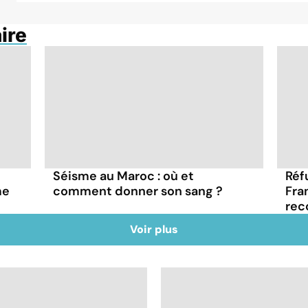
ire
Séisme au Maroc : où et
Réf
me
comment donner son sang ?
Fra
rec
Voir plus