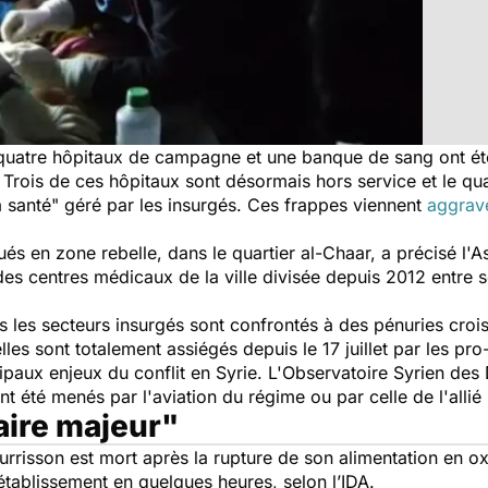
, quatre hôpitaux de campagne et une banque de sang ont ét
et. Trois de ces hôpitaux sont désormais hors service et le q
a santé"
géré par les insurgés. Ces frappes viennent
aggrave
ués en zone rebelle, dans le quartier al-Chaar, a précisé l'
des centres médicaux de la ville divisée depuis 2012 entre 
les secteurs insurgés sont confrontés à des pénuries crois
les sont totalement assiégés depuis le 17 juillet par les pro
cipaux enjeux du conflit en Syrie. L'Observatoire Syrien de
nt été menés par l'aviation du régime ou par celle de l'allié
aire majeur"
ourrisson est mort après la rupture de son alimentation en
établissement en quelques heures, selon l’IDA.