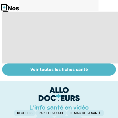
Nos fiches santé
Voir toutes les fiches santé
Pneumothorax :
La méningite : à
To
quand l'air
traiter en
le
s'échappe des
urgence
p
poumons
RECETTES
RAPPEL PRODUIT
LE MAG DE LA SANTÉ