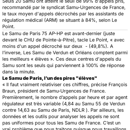
Seuls 20 Samu ont atteint le seuil de 99% d'appels pris,
recommandé par le syndicat Samu-Urgences de France,
le taux moyen d'appels décrochés par les assistants de
régulation médical (ARM) se situant à 84%, selon Le
Point.
Le Samu de Paris 75 AP-HP est avant-dernier (juste
devant le CHU de Pointe-à-Pitre), tacle Le Point, « avec
moins d'un appel décroché sur deux - (49,8%). A
l’inverse, Les Samu de Verdun et Orléans comptent parmi
les meilleurs « élèves ». Ces deux centres d'appels du
Samu sont les seuls qui parviennent à 100% de réponse
dans la minute.
Le Samu de Paris, l’un des pires "élèves"
« Il faut vraiment relativiser ces chiffres,
précise François
Braun, président de Samu-Urgences de France.
Premièrement, le nombre d’appels par heure et par agent
régulateur est très variable (4,84 au Samu 55 de Verdun
contre 14,63 au Samu de Paris, NDLR ). Par ailleurs, les
données et les outils pour analyser les appels ne sont
pas uniformes pour tous les Samu de France. C’est un
vrai problème que nous traitons puisque nous travaillons