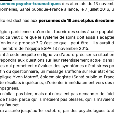
uences psycho-traumatiques
des attentats du 13 novembr
ionnelles, Santé publique-France a lancé, le 7 juillet 2016, 
uête est destinée aux
personnes de 16 ans et plus directem
région parisienne, qu'on doit fournir des soins à une populat
c ça veut dire que le système de soins doit aussi s'adapter
on leur a proposé ? Qu'est-ce que - peut-être - il y aurait 
), membre de l'équipe
ESPA 13 novembre 2015
.
pant à cette enquête en ligne va d'abord préciser sa situati
répondra aux questions sur leur retentissement actuel dans 
res qui permettent d’évaluer des symptômes d’état stress 
fin du questionnaire, un message s'affiche sur leur état émo
lique Yvon Motreff, épidémiologiste (Santé publique-Franc
de résultats inquiétants, d'orienter immédiatement vers des
ompagnées.
a n'allait pas bien, mais qui n'osaient pas demander de l'aid
e l'aide, parce qu'ils n'étaient pas blessés, qu'ils n'avaien
rry Baubet.
ra assurée jusqu'au 1er octobre, par des psychologues tout