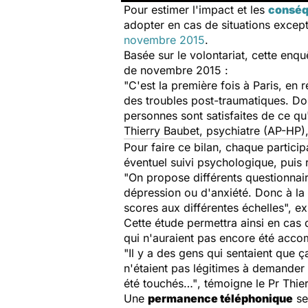
Pour estimer l'impact et les
conséq
adopter en cas de situations except
novembre 2015
.
Basée sur le volontariat, cette enq
de novembre 2015 :
"C'est la première fois à Paris, en 
des troubles post-traumatiques. Don
personnes sont satisfaites de ce qu'
Thierry Baubet, psychiatre (AP-HP
Pour faire ce bilan, chaque partici
éventuel suivi psychologique, puis 
"On propose différents questionnai
dépression ou d'anxiété. Donc à la 
scores aux différentes échelles",
exp
Cette étude permettra ainsi en cas 
qui n'auraient pas encore été acc
"Il y a des gens qui sentaient que ç
n'étaient pas légitimes à demander d
été touchés…"
, témoigne le Pr Thie
Une
permanence téléphonique
se