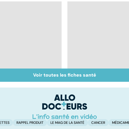
Voir toutes les fiches santé
Inflammation des
Suicide : prévenir le
amygdales : que faire
passage à l'acte
en cas d'angine ?
ETTES
RAPPEL PRODUIT
LE MAG DE LA SANTÉ
CANCER
MÉDICAM