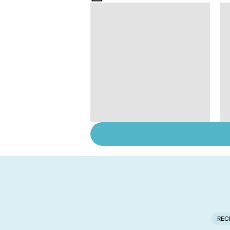
Tout savoir sur les
infections
pulmonaires
REC