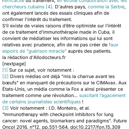
l’
efficacité
du traitement,
en étroite collaboration avec les
chercheurs cubains
[4]
. D'autres pays,
comme la Serbie
,
ont également lancés des essais cliniques afin de
confirmer l'intérêt du traitement.
S’il existe de vraies raisons d’être optimiste sur l’intérêt
de ce traitement d’immunothérapie made in Cuba, il
convient de médiatiser les informations qui lui sont
relatives avec prudence, afin de ne pas créer de
faux
espoirs de "guérison miracle"
auprès des patients.
la rédaction d'Allodocteurs.fr
[nextpage]
[1]
Sur ce sujet, voir notamment :
[2]
Divers médias ont déjà "mis la charrue avant les
bœufs" en manquant de précautions sur le CIMAvax. Aux
États-Unis, un média comme la Fox a ainsi présenter ce
traitement comme une révolution…
suscitant l’agacement
de certains journalistes scientifiques
!
[3]
Voir notamment : I.D. Monteiro, et al.
"Immunotherapy with checkpoint inhibitors for lung
cancer: novel agents, biomarkers and paradigms".
Future
Oncol
2016, n°12, pp.551-564. doi:10.2217/fon.15.309