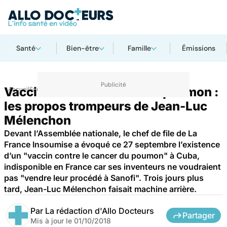
Santé
Bien-être
Famille
Émissions
Vaccin contre le cancer du poumon :
Accueil
Santé
les propos trompeurs de Jean-Luc
Mélenchon
Devant l’Assemblée nationale, le chef de file de La
France Insoumise a évoqué ce 27 septembre l’existence
d’un "vaccin contre le cancer du poumon" à Cuba,
indisponible en France car ses inventeurs ne voudraient
pas "vendre leur procédé à Sanofi". Trois jours plus
tard, Jean-Luc Mélenchon faisait machine arrière.
Par
La rédaction d'Allo Docteurs
Partager
Mis à jour le
01/10/2018