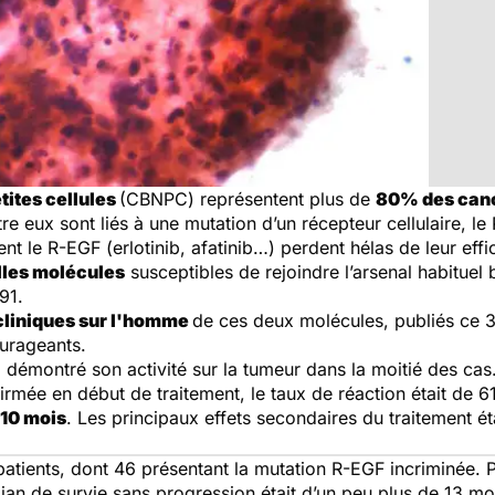
tites cellules
(CBNPC) représentent plus de
80% des can
e eux sont liés à une mutation d’un récepteur cellulaire, le
ent le R-EGF (erlotinib, afatinib…) perdent hélas de leur effi
les molécules
susceptibles de rejoindre l’arsenal habituel
291.
cliniques sur l'homme
de ces deux molécules, publiés ce 3
ourageants.
a démontré son activité sur la tumeur dans la moitié des ca
irmée en début de traitement, le taux de réaction était de 
 10 mois
. Les principaux effets secondaires du traitement é
7 patients, dont 46 présentant la mutation R-EGF incriminée
an de survie sans progression était d’un peu plus de 13 moi