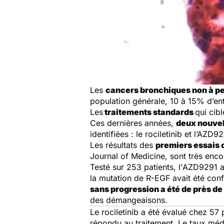
Les
cancers bronchiques non à pe
population générale, 10 à 15% d’entr
Les
traitements standards
qui cibl
Ces dernières années,
deux nouvel
identifiées : le rociletinib et l’AZD9
Les résultats des
premiers essais 
Journal of Medicine
, sont très enc
Testé sur 253 patients, l'AZD9291 
la mutation de R-EGF avait été conf
sans progression a été de près de
des démangeaisons.
Le rociletinib a été évalué chez 5
répondu au traitement. Le taux médi