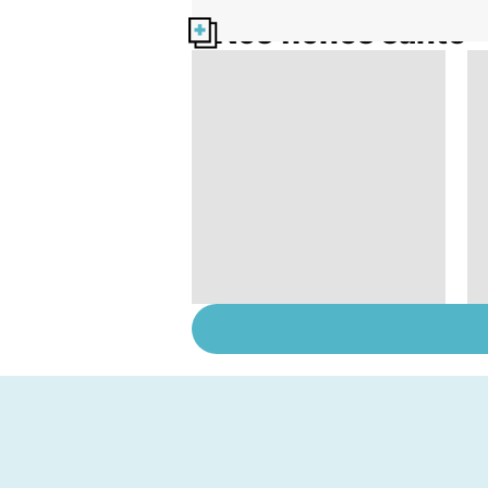
Nos fiches santé
Cancer du poumon :
le progrès des
traitements