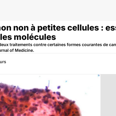
n
n non à petites cellules : e
les molécules
e deux traitements contre certaines formes courantes de ca
rnal of Medicine.
eurs