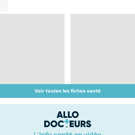
Voir toutes les fiches santé
Tout savoir sur les
Inflammation des
infections
amygdales : que faire
pulmonaires
en cas d'angine ?