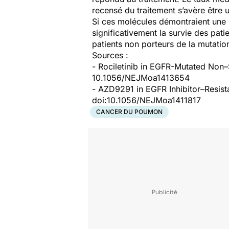
recensé du traitement s’avère être
Si ces molécules démontraient une e
significativement la survie des pat
patients non porteurs de la mutatio
Sources :
- Rociletinib in
EGFR
-Mutated Non–S
10.1056/NEJMoa1413654
- AZD9291 in EGFR Inhibitor–Resist
doi:10.1056/NEJMoa1411817
CANCER DU POUMON