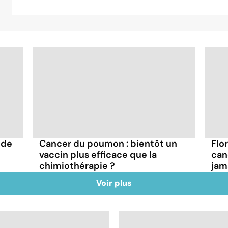
 de
Cancer du poumon : bientôt un
Flo
vaccin plus efficace que la
can
chimiothérapie ?
jama
Voir plus