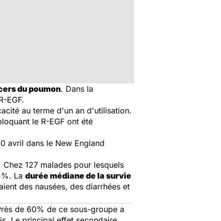
cers du poumon
. Dans la
 R-EGF.
cacité au terme d'un an d'utilisation.
 bloquant le R-EGF ont été
0 avril dans le
New England
s. Chez 127 malades pour lesquels
61%. La
durée médiane de la survie
taient des nausées, des diarrhées et
. Près de 60% de ce sous-groupe a
s. Le principal effet secondaire