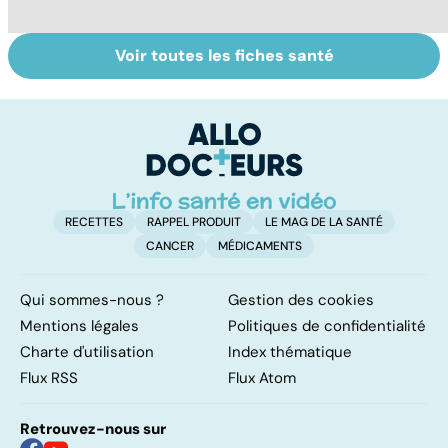
Voir toutes les fiches santé
Tout savoir sur
Inflammation des
Su
les infections
amygdales : que
le
pulmonaires
faire en cas
l'
d'angine ?
RECETTES
RAPPEL PRODUIT
LE MAG DE LA SANTÉ
CANCER
MÉDICAMENTS
Qui sommes-nous ?
Gestion des cookies
Mentions légales
Politiques de confidentialité
Charte d'utilisation
Index thématique
Flux RSS
Flux Atom
Retrouvez-nous sur