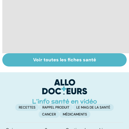
Voir toutes les fiches santé
Arthrose du
Tout savoir sur
I
genou : de
les infections
a
l'injection à la
pulmonaires
fa
prothèse
d'
RECETTES
RAPPEL PRODUIT
LE MAG DE LA SANTÉ
CANCER
MÉDICAMENTS