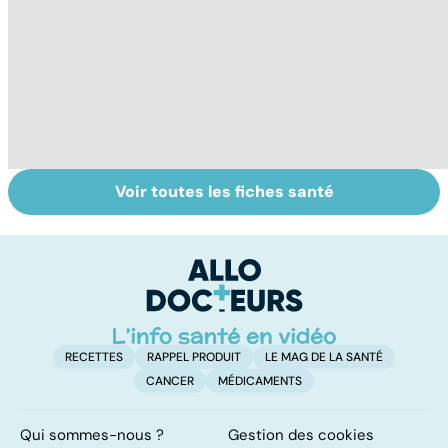
Voir toutes les fiches santé
Arthrose du
Tout savoir sur
I
genou : de
les infections
a
l'injection à la
pulmonaires
fa
prothèse
d'
RECETTES
RAPPEL PRODUIT
LE MAG DE LA SANTÉ
CANCER
MÉDICAMENTS
Qui sommes-nous ?
Gestion des cookies