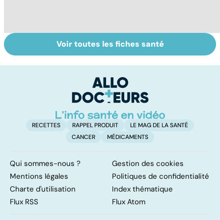
Voir toutes les fiches santé
Don de gamètes :
Médecins
To
le pour et le
étrangers : des
le
contre d'une
inégalités sans
p
levée de
frontières
l'anonymat
RECETTES
RAPPEL PRODUIT
LE MAG DE LA SANTÉ
CANCER
MÉDICAMENTS
Qui sommes-nous ?
Gestion des cookies
Mentions légales
Politiques de confidentialité
Charte d'utilisation
Index thématique
Flux RSS
Flux Atom