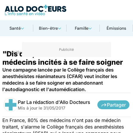
Santé
Bien-être
Famille
Émissions
"Dis doc, t'as ton doc ?" : les
Accueil
Santé
médecins incités à se faire soigner
Une campagne lancée par le Collège français des
anesthésistes réanimateurs (CFAR) veut inciter les
médecins à se faire soigner en abandonnant
l'autodiagnostic et l'automédication.
Par
La rédaction d'Allo Docteurs
Partager
Mis à jour le
31/05/2017
En France, 80% des médecins n'ont pas de médecin
traitant, s'alarme le Collège français des anesthésistes