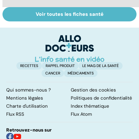
Voir toutes les fiches santé
Tout savoir sur
Inflammation des
Su
les infections
amygdales : que
le
pulmonaires
faire en cas
l'
d'angine ?
RECETTES
RAPPEL PRODUIT
LE MAG DE LA SANTÉ
CANCER
MÉDICAMENTS
Qui sommes-nous ?
Gestion des cookies
Mentions légales
Politiques de confidentialité
Charte d'utilisation
Index thématique
Flux RSS
Flux Atom
Retrouvez-nous sur