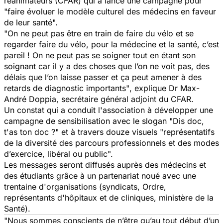
réanimateurs (CFAR) qui a lancé une campagne pour
"
faire évoluer le modèle culturel des médecins en faveur
de leur santé
".
"
On ne peut pas être en train de faire du vélo et se
regarder faire du vélo, pour la médecine et la santé, c’est
pareil ! On ne peut pas se soigner tout en étant son
soignant car il y a des choses que l’on ne voit pas, des
délais que l’on laisse passer et ça peut amener à des
retards de diagnostic importants"
, explique Dr Max-
André Doppia, secrétaire général adjoint du CFAR.
Un constat qui a conduit l'association à développer une
campagne de sensibilisation avec le slogan "Dis doc,
t'as ton doc ?" et à travers douze visuels "
représentatifs
de la diversité des parcours professionnels et des modes
d’exercice, libéral ou public
".
Les messages seront diffusés auprès des médecins et
des étudiants grâce à un partenariat noué avec une
trentaine d'organisations (syndicats, Ordre,
représentants d'hôpitaux et de cliniques, ministère de la
Santé).
"
Nous sommes conscients de n’être qu’au tout début d’un