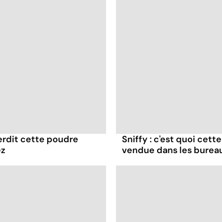
terdit cette poudre
Sniffy : c'est quoi cett
ez
vendue dans les burea