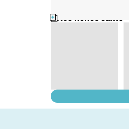
Nos fiches santé
Automutilation : des
ados en souffrance