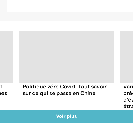
et
Politique zéro Covid : tout savoir
Vari
nes
sur ce qui se passe en Chine
pré
d’é
étr
Voir plus