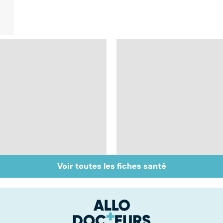
Voir toutes les fiches santé
Antibiotiques : lutter
Tout savoir sur les
contre la résistance
infections
des bactéries
pulmonaires