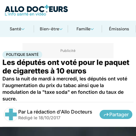
Santé
Bien-être
Famille
Émissions
Accueil
Santé
Société
Santé publique
Politique santé
POLITIQUE SANTÉ
Les députés ont voté pour le paquet
de cigarettes à 10 euros
Dans la nuit de mardi à mercredi, les députés ont voté
l'augmentation du prix du tabac ainsi que la
modulation de la "taxe soda" en fonction du taux de
sucre.
Par
La rédaction d'Allo Docteurs
Partager
Rédigé le
18/10/2017