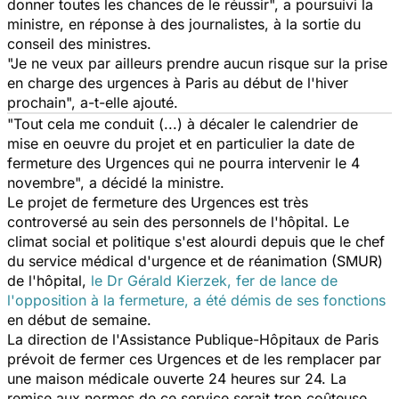
donner toutes les chances de le réussir", a poursuivi la
ministre, en réponse à des journalistes, à la sortie du
conseil des ministres.
"Je ne veux par ailleurs prendre aucun risque sur la prise
en charge des urgences à Paris au début de l'hiver
prochain", a-t-elle ajouté.
"Tout cela me conduit (...) à décaler le calendrier de
mise en oeuvre du projet et en particulier la date de
fermeture des Urgences qui ne pourra intervenir le 4
novembre", a décidé la ministre.
Le projet de fermeture des Urgences est très
controversé au sein des personnels de l'
hôpital
. Le
climat social et politique s'est alourdi depuis que le chef
du service médical d'urgence et de réanimation (SMUR)
de l'
hôpital
,
le Dr Gérald Kierzek, fer de lance de
l'opposition à la fermeture, a été démis de ses fonctions
en début de semaine.
La direction de l'Assistance Publique-Hôpitaux de Paris
prévoit de fermer ces Urgences et de les remplacer par
une maison médicale ouverte 24 heures sur 24. La
remise aux normes de ce service serait trop coûteuse,