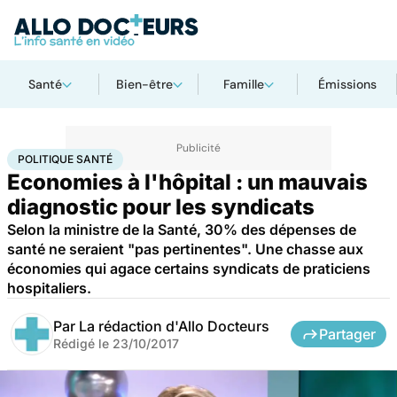
Santé
Bien-être
Famille
Émissions
Accueil
Santé
Société
Santé publique
Politique santé
POLITIQUE SANTÉ
Economies à l'hôpital : un mauvais
diagnostic pour les syndicats
Selon la ministre de la Santé, 30% des dépenses de
santé ne seraient "pas pertinentes". Une chasse aux
économies qui agace certains syndicats de praticiens
hospitaliers.
Par
La rédaction d'Allo Docteurs
Partager
Rédigé le
23/10/2017