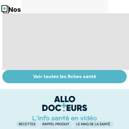
Nos fiches santé
Voir toutes les fiches santé
Laboratoires,
Automutilation :
An
bienfaiteurs ou
des ados en
lu
manipulateurs ?
souffrance
r
b
RECETTES
RAPPEL PRODUIT
LE MAG DE LA SANTÉ