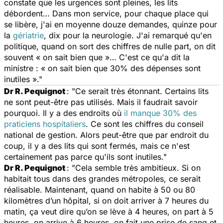
constate que les urgences sont pleines, les lits
débordent… Dans mon service, pour chaque place qui
se libère, j'ai en moyenne douze demandes, quinze pour
la
gériatrie
, dix pour la neurologie. J'ai remarqué qu'en
politique, quand on sort des chiffres de nulle part, on dit
souvent « on sait bien que »… C'est ce qu'a dit la
ministre : « on sait bien que 30% des dépenses sont
inutiles »."
Dr R. Pequignot
: "Ce serait très étonnant. Certains lits
ne sont peut-être pas utilisés. Mais il faudrait savoir
pourquoi. Il y a des endroits où
il manque 30% des
praticiens hospitaliers
. Ce sont les chiffres du conseil
national de gestion. Alors peut-être que par endroit du
coup, il y a des lits qui sont fermés, mais ce n'est
certainement pas parce qu'ils sont inutiles."
Dr R. Pequignot
: "Cela semble très ambitieux. Si on
habitait tous dans des grandes métropoles, ce serait
réalisable. Maintenant, quand on habite à 50 ou 80
kilomètres d’un hôpital, si on doit arriver à 7 heures du
matin, ça veut dire qu’on se lève à 4 heures, on part à 5
heures, on arrive à 6 heures, on fait une prise de sang et