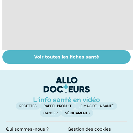
Voir toutes les fiches santé
Troubles anxieux,
Un rhume, ça se
V
une anxiété
soigne ?
v
envahissante
RECETTES
RAPPEL PRODUIT
LE MAG DE LA SANTÉ
CANCER
MÉDICAMENTS
Qui sommes-nous ?
Gestion des cookies