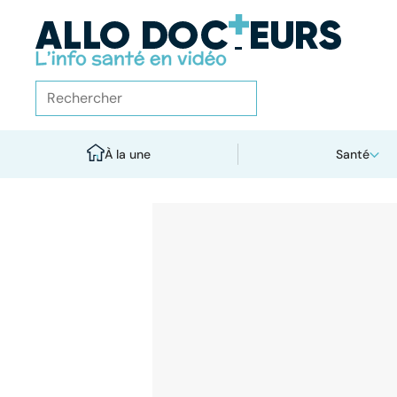
À la une
Santé