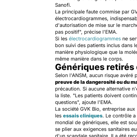
Sanofi.
La principale faute commise par GV
électrocardiogrammes, indispensable
d'autorisation de mise sur le marc
pas positif
", précise l'EMA.
Si les
électrocardiogrammes
ne ser
bon suivi des patients inclus dans le
manière physiologique que la molécu
même manière dans le corps.
Génériques retirés 
Selon l'ANSM, aucun risque avéré po
preuve de la dangerosité ou du 
précaution. Si aucune alternative n'
la liste. "
Les patients doivent contin
questions
", ajoute l'EMA.
La société GVK Bio, entreprise aux 
les
essais cliniques
. Le contrôle a
mondial de génériques, elle est sou
se plier aux exigences sanitaires 
d'un scandale sanitaire. Il a été re