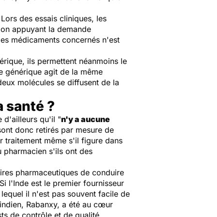
 Lors des essais cliniques, les
tion appuyant la demande
s des médicaments concernés n'est
rique, ils permettent néanmoins le
le générique agit de la même
deux molécules se diffusent de la
a santé ?
'ailleurs qu'il "
n'y a aucune
s sont donc retirés par mesure de
ur traitement même s'il figure dans
u pharmacien s'ils ont des
toires pharmaceutiques de conduire
Si l'Inde est le premier fournisseur
equel il n'est pas souvent facile de
indien, Rabanxy, a été au cœur
ts de contrôle et de qualité.