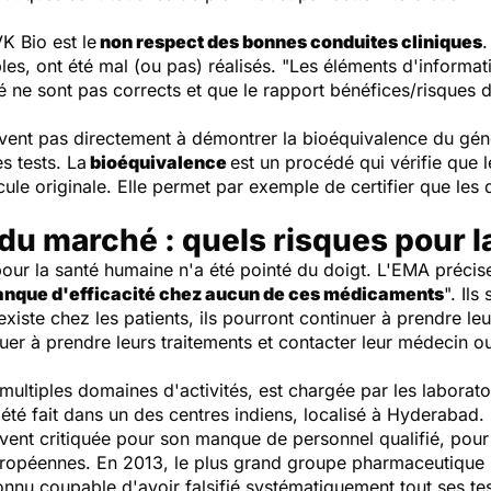
K Bio est le
non respect des bonnes conduites cliniques
.
s, ont été mal (ou pas) réalisés. "
Les éléments d'informa
hé ne sont pas corrects et que le rapport bénéfices/risque
vent pas directement à démontrer la bioéquivalence du géné
s tests. La
bioéquivalence
est un procédé qui vérifie que 
le originale. Elle permet par exemple de certifier que les 
du marché : quels risques pour l
ur la santé humaine n'a été pointé du doigt. L'EMA précise d
manque d'efficacité chez aucun de ces médicaments
". Il
existe chez les patients, ils pourront continuer à prendre le
uer à prendre leurs traitements et contacter leur médecin o
multiples domaines d'activités, est chargée par les labora
 été fait dans un des centres indiens, localisé à Hyderabad. 
vent critiquée pour son manque de personnel qualifié, pour l
européennes. En 2013, le plus grand groupe pharmaceutique 
connu coupable d'avoir falsifié systématiquement tout ses tes