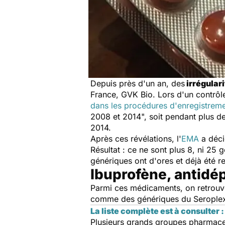
Depuis près d'un an, des
irrégulari
France, GVK Bio. Lors d'un contrôle
dans les procédures d'enregistrem
2008 et 2014
", soit pendant plus d
2014.
Après ces révélations, l'
EMA
a déci
Résultat : ce ne sont plus 8, ni 25
génériques ont d'ores et déjà été r
Ibuprofène, antid
Parmi ces médicaments, on retrouve
comme des génériques du Seroplex® 
La liste complète est à consulter :
Plusieurs grands groupes pharmaceut