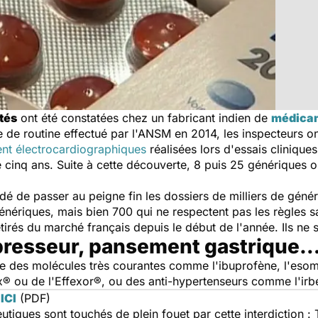
tés
ont été constatées chez un fabricant indien de
médicam
 de routine effectué par l'ANSM en 2014, les inspecteurs on
ent électrocardiographiques
réalisées lors d'essais clinique
e cinq ans. Suite à cette découverte, 8 puis 25 génériques o
dé de passer au peigne fin les dossiers de milliers de génér
 génériques, mais bien 700 qui ne respectent pas les règles 
etirés du marché français depuis le début de l'année. Ils ne
épresseur, pansement gastrique
 des molécules très courantes comme l'ibuprofène, l'esom
ou de l'Effexor®, ou des anti-hypertenseurs comme l'irbés
 ICI
(PDF)
iques sont touchés de plein fouet par cette interdiction : 