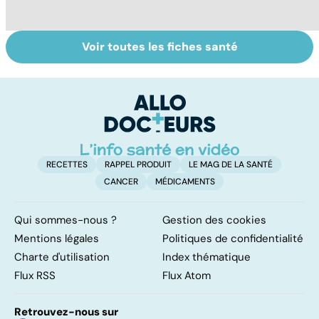
Voir toutes les fiches santé
Troubles anxieux,
Un rhume, ça se
V
une anxiété
soigne ?
v
envahissante
RECETTES
RAPPEL PRODUIT
LE MAG DE LA SANTÉ
CANCER
MÉDICAMENTS
Qui sommes-nous ?
Gestion des cookies
Mentions légales
Politiques de confidentialité
Charte d'utilisation
Index thématique
Flux RSS
Flux Atom
Retrouvez-nous sur