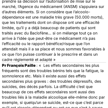
prendre sa décision sur l’autorisation de mise sur le
marché, l’Agence du médicament (ANSM) s’appuiera sur
d’autres éléments. Si on considère que l’alcoolo-
dépendance est une maladie très grave (50.000 morts),
que les traitements dont on dispose ont une efficacité
limitée, qu’il y a déjà beaucoup de patients qui sont
traités avec du Baclofène… si on mélange tout ça on
arrive à l’idée que peut-être ce médicament n’a pas
l’efficacité ou le rapport bénéfice/risque que l’on
attendait mais il a sa place et nous sommes favorables à
ce que l’on puisse continuer à le prescrire et dans un
cadre réglementé et adapté
»
Pr François Paille
:
« Les effets secondaires les plus
fréquents sont des troubles bénins tels que la fatigue, la
somnolence etc. Mais il existe aussi des effets
secondaires plus graves : des troubles dépressifs, des
suicides, des décès parfois. La difficulté c’est que
beaucoup de ces effets secondaires sont aussi des
troubles liés à la maladie alcoolique elle-même donc par
exemple, si quelqu’un se suicide, est-ce que c’est parce
qu’il est alcoolo-dépendant ou est-ce que c’est à cause