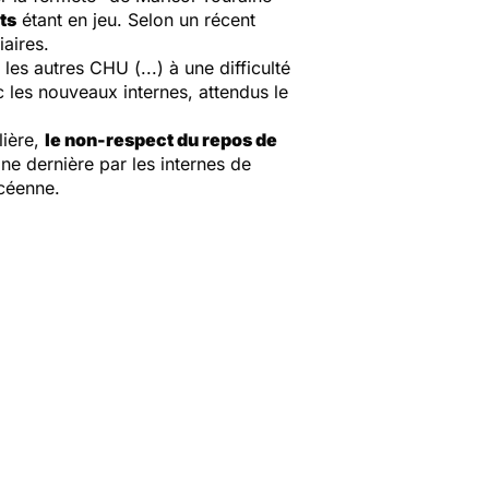
ts
étant en jeu. Selon un récent
iaires.
es autres CHU (...) à une difficulté
c les nouveaux internes, attendus le
lière,
le non-respect du repos de
ine dernière par les internes de
océenne.