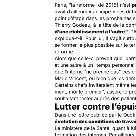
Paris, "
la réforme
[de 2015]
n’est
p
avait d’ailleurs «
anticipé
» ces diffi
point d’étape dans les prochaines 
Thierry Godeau, à la tête de la co
d’une établissement à l’autre
"
. "
A
explique-t-il. Pour lui, il s’agit surt
se former le plus possible sur le te
réforme.
Alors que celle-ci prévoit que, parm
et une autre à un "
temps personnel
que l’interne "
ne prenne pas
" ces c
Marie Vincent, ou bien que les dem
Certains chefs inviteraient même le
ment, moi le premier
", assure le pr
souhaitant rester auprès des patient
Lutter contre l’ép
Dans une lettre publiée par
le Quot
évolution des conditions de trava
Le ministère de la Santé, quant à l
formation des internes. Par ailleurs