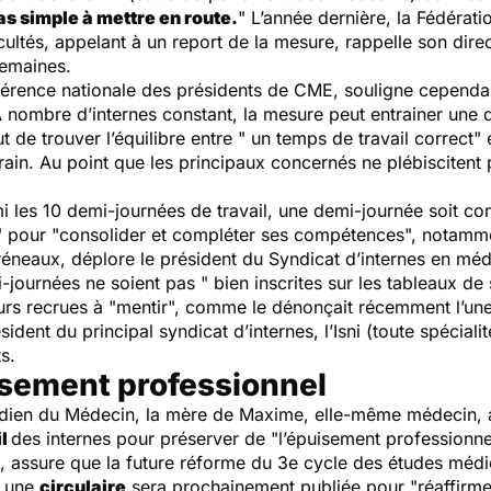
as simple à mettre en route.
" L’année dernière, la Fédérati
cultés, appelant à un report de la mesure, rappelle son dire
semaines.
nférence nationale des présidents de CME, souligne cepend
 nombre d’internes constant, la mesure peut entrainer une d
out de trouver l’équilibre entre "
un temps de travail correct
" 
rrain. Au point que les principaux concernés ne plébiscitent p
i les 10 demi-journées de travail, une demi-journée soit con
" pour "
consolider et compléter ses compétences
", notamme
réneaux, déplore le président du Syndicat d’internes en mé
i-journées ne soient pas "
bien inscrites sur les tableaux de
urs recrues à "
mentir
", comme le dénonçait récemment l’une d
ésident du principal syndicat d’internes, l’Isni (toute spécial
s.
uisement professionnel
idien du Médecin
, la mère de Maxime, elle-même médecin,
il
des internes pour préserver de "
l’épuisement professionne
ui, assure que la future réforme du 3e cycle des études médi
, une
circulaire
sera prochainement publiée pour "
réaffirme