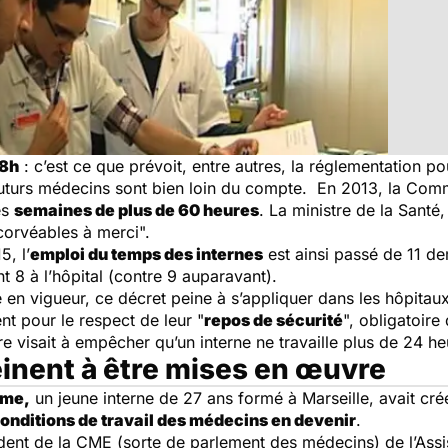
48h
: c’est ce que prévoit, entre autres, la réglementation p
 futurs médecins sont bien loin du compte. En 2013, la Com
es
semaines de plus de 60 heures
. La ministre de la Santé
corvéables à merci
".
, l’
emploi du temps des internes
est ainsi passé de 11 de
t 8 à l’hôpital (contre 9 auparavant).
 en vigueur, ce décret peine à s’appliquer dans les hôpitau
ent pour le respect de leur "
repos de sécurité
", obligatoir
e visait à empêcher qu’un interne ne travaille plus de 24 heu
inent à être mises en œuvre
ime,
un jeune interne de 27 ans formé à Marseille, avait cr
onditions de travail des médecins en devenir
.
ident de la CME (sorte de parlement des médecins) de l’Ass