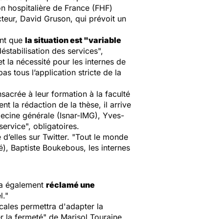
on hospitalière de France (FHF)
cteur, David Gruson, qui prévoit un
ant que
la situation est "
variable
éstabilisation des services
",
et la nécessité pour les internes de
as tous l’application stricte de la
sacrée à leur formation à la faculté
nt la rédaction de la thèse, il arrive
decine générale (Isnar-IMG), Yves-
 service
", obligatoires.
’elles sur Twitter. "
Tout le monde
ité), Baptiste Boukebous, les internes
 a également
réclamé une
l
."
cales permettra d'adapter la
r la fermeté
" de Marisol Touraine