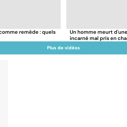
e comme remède : quels
Un homme meurt d'une 
incarné mal pris en ch
Plus de vidéos