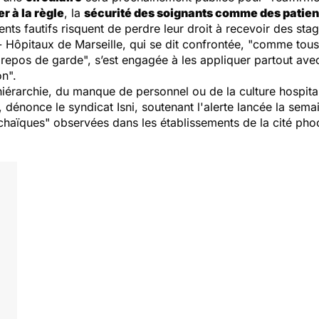
r à la règle
, la
sécurité des soignants comme des patien
ents fautifs risquent de perdre leur droit à recevoir des stag
 Hôpitaux de Marseille, qui se dit confrontée, "
comme tous l
 repos de garde
", s’est engagée à les appliquer partout ave
on
".
hiérarchie, du manque de personnel ou de la culture hospita
, dénonce le syndicat Isni, soutenant l'alerte lancée la sema
rchaïques
" observées dans les établissements de la cité ph