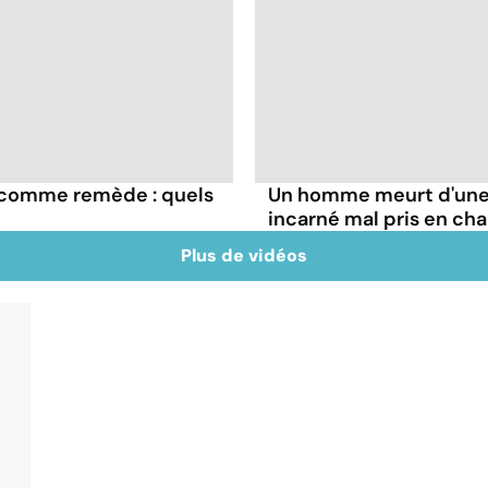
e comme remède : quels
Un homme meurt d'une 
incarné mal pris en ch
Plus de vidéos