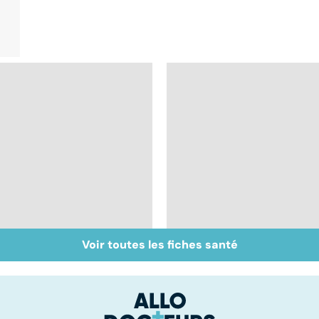
Voir toutes les fiches santé
Qu'est-ce que le
Chirurgie
coma ?
ambulatoire :
repenser l'hôpital