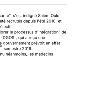
arité
", s'est indigné Salem Ould
é recrutés depuis l'été 2010, et
lectif.
iorer le processus d'intégration
" de
s (DGOS), qui a reçu une
 le gouvernement prévoit en effet
er
semestre 2019.
tenu néanmoins, les médecins