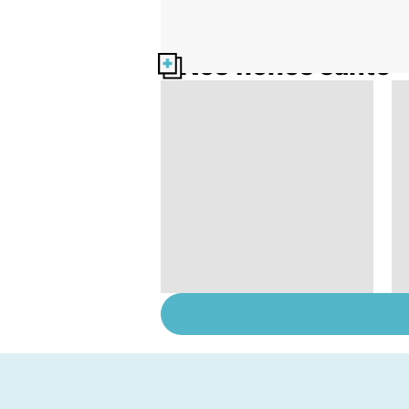
Nos fiches santé
Staphylocoque doré :
une bactérie sous
surveillance