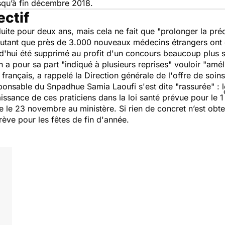
squ’à fin décembre 2018.
ectif
duite pour deux ans, mais cela ne fait que "
prolonger la préc
autant que près de 3.000 nouveaux médecins étrangers ont ét
d'hui été supprimé au profit d'un concours beaucoup plus sé
 a pour sa part "
indiqué à plusieurs reprises
" vouloir "
amél
français, a rappelé la Direction générale de l'offre de soin
sponsable du Snpadhue Samia Laoufi s'est dite "
rassurée
" :
issance de ces praticiens dans la loi santé prévue pour le 1
e le 23 novembre au ministère. Si rien de concret n’est ob
rève pour les fêtes de fin d'année.