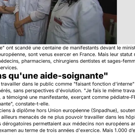
re
" ont scandé une centaine de manifestants devant le minis
uropéenne, sont venus exercer en France. Mais leur statut r
médecins, pharmaciens, chirurgiens dentistes et sages-fem
ervices.
ns qu'une aide-soignante"
 travailler dans le public comme "faisant fonction d'interne"
nérés, sans perspectives d'évolution. "
Je fais le même travai
, a témoigné une manifestante, exerçant comme pédiatre-FF
nante
", constate-t-elle.
ticiens à diplôme hors Union européenne (Snpadhue), souten
r ailleurs menacés de ne plus pouvoir travailler dans les hôpi
s dérogatoires permettaient aux médecins non européens ar
examen au terme de trois années d'exercice. Mais 1.000 d’en