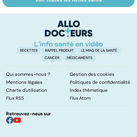
Staphylocoque
Qu'est-ce que le
C
doré : une
coma ?
am
bactérie sous
re
surveillance
RECETTES
RAPPEL PRODUIT
LE MAG DE LA SANTÉ
CANCER
MÉDICAMENTS
Qui sommes-nous ?
Gestion des cookies
Mentions légales
Politiques de confidentialité
Charte d'utilisation
Index thématique
Flux RSS
Flux Atom
Retrouvez-nous sur