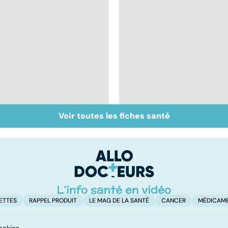
Voir toutes les fiches santé
Qu'est-ce que le
Chirurgie
coma ?
ambulatoire :
repenser l'hôpital
ETTES
RAPPEL PRODUIT
LE MAG DE LA SANTÉ
CANCER
MÉDICAM
ookies