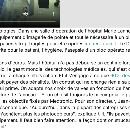
ologies. Dans une salle d'opération de l'hôpital Marie Lan
uipement d'imagerie de pointe et tout le nécessaire à un bl
 patients trop fragiles pour être opérés à
coeur ouvert
. Le D
urité pour le patient, l'hygiène, l'asepsie d'un bloc opératoir
ions d'euros. Mais l'hôpital n'a pas déboursé un centime lor
nic, le géant mondial des technologies médicales, qui s'est
triel à chaque intervention. Et il s'engage à ce que
60% des 
oit payer des pénalités. Un contrat qui ne change rien à sa 
t qui prime. On adapte nos choix de valves en fonction de l'
cture de l'anneau... Et on choisit toujours le mieux pour le p
int les objectifs fixés par Medtronic. Pour son directeur, Jea
x économique. "
Aujourd'hui, dans la plupart des entreprises 
n'achètent plus les photocopieurs",
explique-t-il.
"Ils payent
pement. Il faut bien faire attention, la façon dont on structu
ant
".