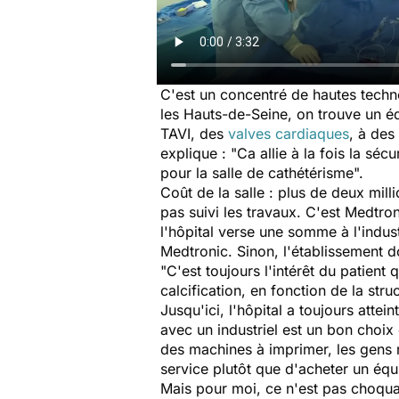
C'est un concentré de hautes techn
les Hauts-de-Seine, on trouve un éq
TAVI, des
valves cardiaques
, à des
explique :
"
Ca allie à la fois la séc
pour la salle de cathétérisme
".
Coût de la salle : plus de deux mill
pas suivi les travaux. C'est Medtro
l'hôpital verse une somme à l'indus
Medtronic. Sinon, l'établissement d
"
C'est toujours l'intérêt du patien
calcification, en fonction de la stru
Jusqu'ici, l'hôpital a toujours atte
avec un industriel est un bon choi
des machines à imprimer, les gens 
service plutôt que d'acheter un équi
Mais pour moi, ce n'est pas choqu