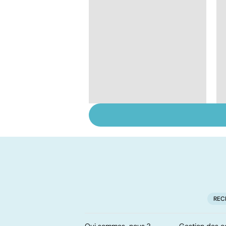
Staphylocoque doré :
une bactérie sous
surveillance
REC
Qui sommes-nous ?
Gestion des c