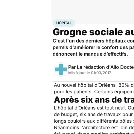
Accueil
Santé
Société
Hôpital
HÔPITAL
Grogne sociale a
C'est l'un des derniers hôpitaux co
permis d'améliorer le confort des p
dénoncent le manque d’effectifs.
Par
La rédaction d'Allo Doct
Mis à jour le
01/03/2017
Au nouvel hôpital d’Orléans, 80% de
pour les patients. Certains équipem
Après six ans de tra
L'hôpital d’Orléans est tout neuf. O
de budget, six ans de travaux pour 
longs couloirs aux différents pôles 
Néanmoins l'architecture est loin d