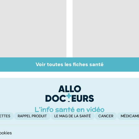
Voir toutes les fiches santé
Qu'est-ce que le
Chirurgie
coma ?
ambulatoire :
repenser l'hôpital
ETTES
RAPPEL PRODUIT
LE MAG DE LA SANTÉ
CANCER
MÉDICAM
ookies