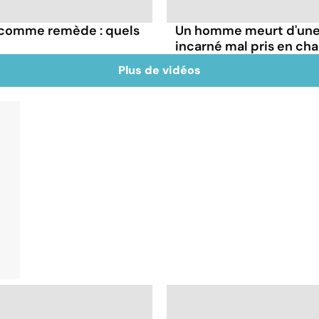
e comme remède : quels
Un homme meurt d'une 
incarné mal pris en ch
Plus de vidéos