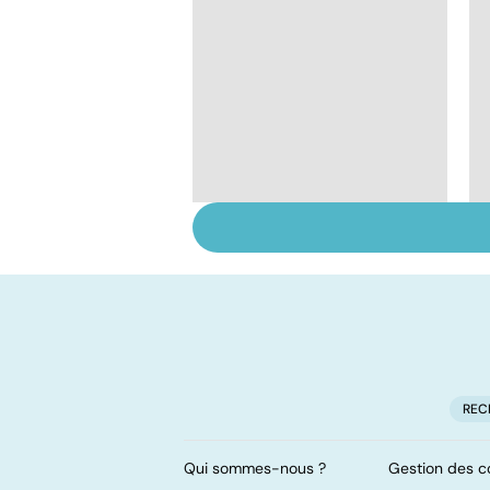
Staphylocoque doré :
une bactérie sous
surveillance
REC
Qui sommes-nous ?
Gestion des c