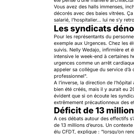
été pensé d’une manière architectu
Vous avez des halls immenses, incha
décorés avec des baies vitrées. Ça 
salarié, l’hospitalier… lui ne s’y ret
Les syndicats déno
Pour les représentants du personnel
exemple aux Urgences. Chez les élu
suivis. Nelly Wedajo, infirmière et
intensive le week-end à certaines he
urgences comme un arrêt cardiaque…
appeler sa collègue du service d’à 
professionnel".
A l’inverse, la direction de l’hôpita
bien été créés, mais il y aurait eu 
évident que si on écoute les syndic
extrêmement précautionneux des ef
Déficit de 13 millio
A ces débats autour des effectifs s
de 13 millions d’euros. Un contexte 
élu CFDT, explique :
"lorsqu’on renc