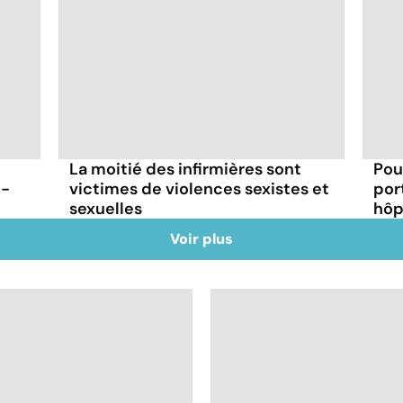
La moitié des infirmières sont
Pou
t-
victimes de violences sexistes et
por
sexuelles
hôp
Voir plus