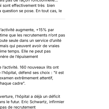
ais pas de façon fonctionnelle…
ui sont effectivement très bien
a question se pose. En tout cas, le
 l’activité augmente, +15% par
time que les recrutements n’ont pas
toute seule dans un service d’unité
, mais qui peuvent avoir de vraies
ême temps. Elle ne peut pas
énère de l’épuisement
 l’activité. 160 nouveaux lits ont
 l’hôpital, défend ses choix :
"il est
n examen extrêmement attentif,
 chaque cadre".
rture, l’hôpital a déjà un déficit
ns le futur. Eric Schwartz, infirmier
a pas de recrutement