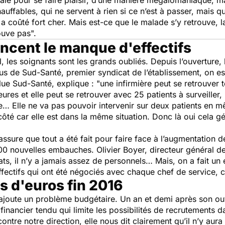
rale pour se faire plaisir, d’une manière mégalomaniaque, m
uffables, qui ne servent à rien si ce n’est à passer, mais q
a coûté fort cher. Mais est-ce que le malade s’y retrouve, l
rouve pas".
ncent le manque d'effectifs
, les soignants sont les grands oubliés. Depuis l’ouverture,
s de Sud-Santé, premier syndicat de l’établissement, on es
 élue Sud-Santé, explique
: "une infirmière peut se retrouver 
ures et elle peut se retrouver avec 25 patients à surveiller
 Elle ne va pas pouvoir intervenir sur deux patients en m
côté car elle est dans la même situation. Donc là oui cela g
l assure que tout a été fait pour faire face à l’augmentation de
200 nouvelles embauches. Olivier Boyer, directeur général de
ats, il n’y a jamais assez de personnels… Mais, on a fait u
fectifs qui ont été négociés avec chaque chef de service,
ns d'euros fin 2016
’ajoute un problème budgétaire. Un an et demi après son ouve
financier tendu qui limite les possibilités de recrutements da
ontre notre direction, elle nous dit clairement qu’il n’y aur