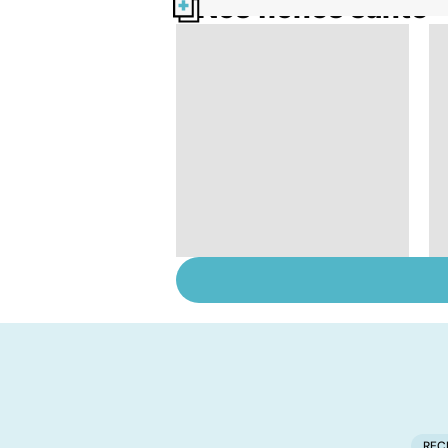
Nos fiches santé
Staphylocoque doré :
une bactérie sous
surveillance
REC