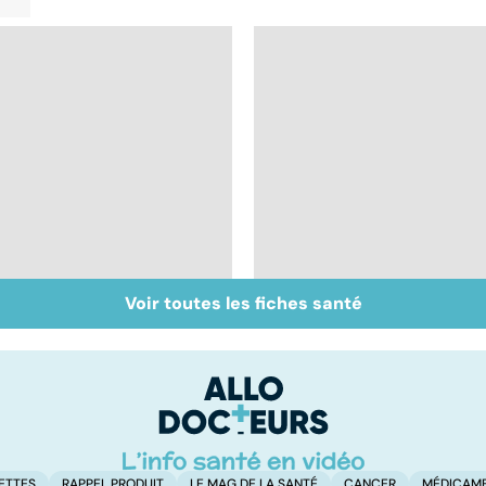
Voir toutes les fiches santé
Qu'est-ce que le
Chirurgie
coma ?
ambulatoire :
repenser l'hôpital
ETTES
RAPPEL PRODUIT
LE MAG DE LA SANTÉ
CANCER
MÉDICAM