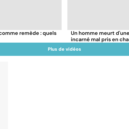
e comme remède : quels
Un homme meurt d'une 
incarné mal pris en ch
Plus de vidéos