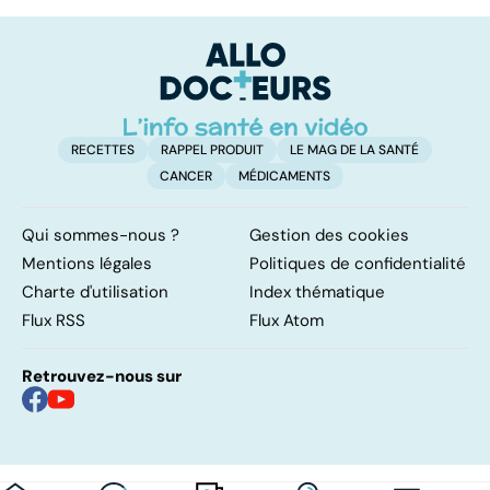
doré : une
coma ?
am
bactérie sous
re
surveillance
RECETTES
RAPPEL PRODUIT
LE MAG DE LA SANTÉ
CANCER
MÉDICAMENTS
Qui sommes-nous ?
Gestion des cookies
Mentions légales
Politiques de confidentialité
Charte d'utilisation
Index thématique
Flux RSS
Flux Atom
Retrouvez-nous sur