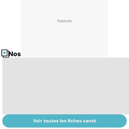
Nos fiches santé
Voir toutes les fiches santé
Staphylocoque
Qu'est-ce que le
C