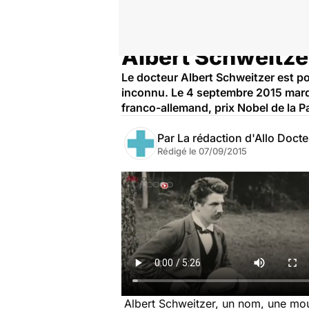
Albert Schweitze
Accueil
Santé
Le docteur Albert Schweitzer est po
inconnu. Le 4 septembre 2015 marqu
franco-allemand, prix Nobel de la 
Par
La rédaction d'Allo Doct
Rédigé le
07/09/2015
Albert Schweitzer, un nom, une mous