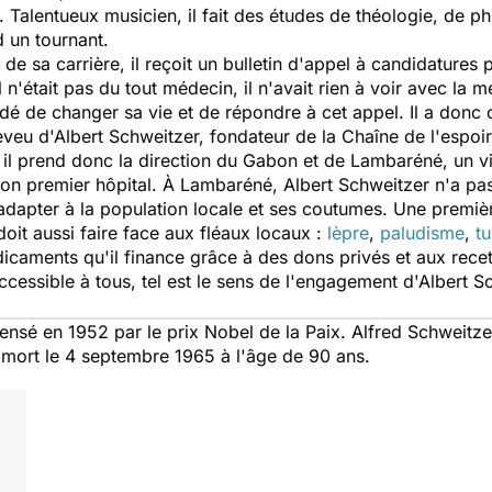
 Talentueux musicien, il fait des études de théologie, de ph
 un tournant.
 de sa carrière, il reçoit un bulletin d'appel à candidature
n'était pas du tout médecin, il n'avait rien à voir avec la méd
écidé de changer sa vie et de répondre à cet appel. Il a d
eveu d'Albert Schweitzer, fondateur de la Chaîne de l'espoir
il prend donc la direction du Gabon et de Lambaréné, un vi
son premier hôpital. À Lambaréné, Albert Schweitzer n'a pa
dapter à la population locale et ses coutumes. Une premièr
oit aussi faire face aux fléaux locaux :
lèpre
,
paludisme
,
t
icaments qu'il finance grâce à des dons privés et aux recet
essible à tous, tel est le sens de l'engagement d'Albert S
é en 1952 par le prix Nobel de la Paix. Alfred Schweitzer
a mort le 4 septembre 1965 à l'âge de 90 ans.