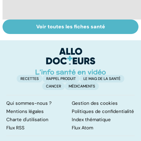
Voir toutes les fiches santé
Comment
Accident
Tr
maîtriser le
vasculaire
dé
bégaiement ?
cérébral : l'enfant
p
également
touché
RECETTES
RAPPEL PRODUIT
LE MAG DE LA SANTÉ
CANCER
MÉDICAMENTS
Qui sommes-nous ?
Gestion des cookies
Mentions légales
Politiques de confidentialité
Charte d'utilisation
Index thématique
Flux RSS
Flux Atom