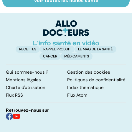
Voir toutes les fiches santé
Alimentation :
Insuffisance
H
mangeons-nous
rénale : tout
ar
trop de
savoir sur la
v
protéines ?
dialyse
p
RECETTES
RAPPEL PRODUIT
LE MAG DE LA SANTÉ
CANCER
MÉDICAMENTS
Qui sommes-nous ?
Gestion des cookies
Mentions légales
Politiques de confidentialité
Charte d'utilisation
Index thématique
Flux RSS
Flux Atom
Retrouvez-nous sur