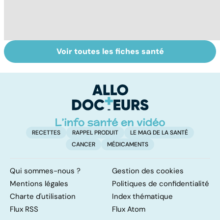
Voir toutes les fiches santé
Donner son corps
La greffe, du
Gr
à la science
prélèvement à la
c
transplantation
le
RECETTES
RAPPEL PRODUIT
LE MAG DE LA SANTÉ
CANCER
MÉDICAMENTS
Qui sommes-nous ?
Gestion des cookies
Mentions légales
Politiques de confidentialité
Charte d'utilisation
Index thématique
Flux RSS
Flux Atom