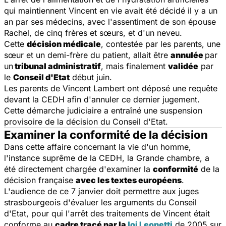
qui maintiennent Vincent en vie avait été décidé il y a un
an par ses médecins, avec l'assentiment de son épouse
Rachel, de cinq frères et sœurs, et d'un neveu.
Cette
décision médicale
, contestée par les parents, une
sœur et un demi-frère du patient, allait être
annulée
par
un
tribunal administratif
, mais finalement
validée
par
le
Conseil d'Etat
début juin.
Les parents de Vincent Lambert ont déposé une requête
devant la CEDH afin d'annuler ce dernier jugement.
Cette démarche judiciaire a entraîné une suspension
provisoire de la décision du Conseil d'Etat.
Examiner la conformité de la décision
Dans cette affaire concernant la vie d'un homme,
l'instance suprême de la CEDH, la Grande chambre, a
été directement chargée d'examiner la
conformité
de la
décision française
avec les textes européens
.
L'audience de ce 7 janvier doit permettre aux juges
strasbourgeois d'évaluer les arguments du Conseil
d'Etat, pour qui l'arrêt des traitements de Vincent était
conforme au
cadre tracé par la
loi Leonetti
de 2005 sur