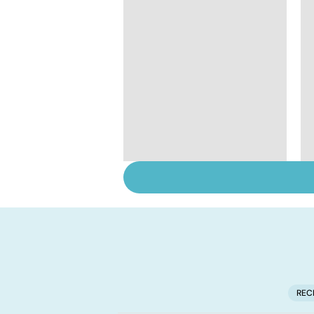
Tout savoir sur les
infections
pulmonaires
REC