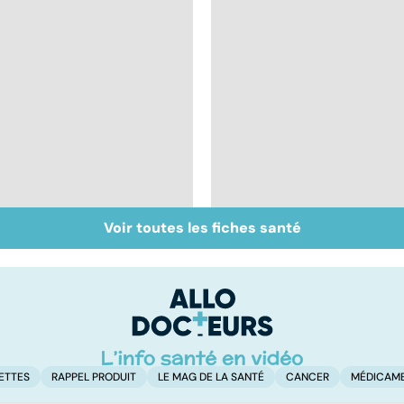
Voir toutes les fiches santé
Inflammation des
Suicide : prévenir le
amygdales : que faire
passage à l'acte
en cas d'angine ?
ETTES
RAPPEL PRODUIT
LE MAG DE LA SANTÉ
CANCER
MÉDICAM