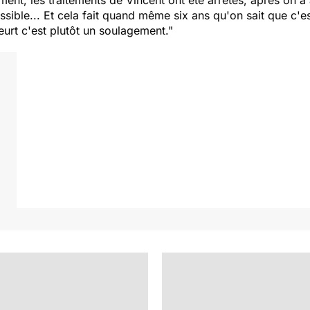
ivement, les traitements de Vincent ont été arrêtés, après on 
ssible... Et cela fait quand même six ans qu'on sait que c'e
urt c'est plutôt un soulagement."