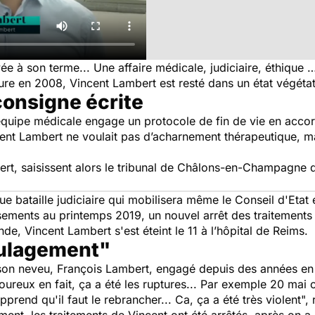
vée à son terme... Une affaire médicale, judiciaire, éthique 
ture en 2008, Vincent Lambert est resté dans un état végétat
 consigne écrite
n équipe médicale engage un protocole de fin de vie en acco
ncent Lambert ne voulait pas d’acharnement thérapeutique, ma
ert, saisissent alors le tribunal de Châlons-en-Champagne q
gue bataille judiciaire qui mobilisera même le Conseil d'Etat
ments au printemps 2019, un nouvel arrêt des traitements e
de, Vincent Lambert s'est éteint le 11 à l’hôpital de Reims.
oulagement"
son neveu, François Lambert, engagé depuis des années en 
oureux en fait, ça a été les ruptures... Par exemple 20 mai
prend qu'il faut le rebrancher... Ca, ça a été très violent", 