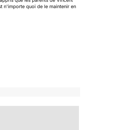
a appris que les parents de Vincent
st n'importe quoi de le maintenir en