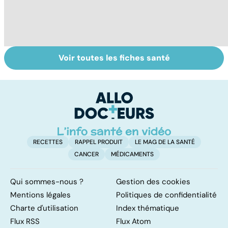
Voir toutes les fiches santé
Automutilation :
Antibiotiques :
To
des ados en
lutter contre la
le
souffrance
résistance des
p
bactéries
RECETTES
RAPPEL PRODUIT
LE MAG DE LA SANTÉ
CANCER
MÉDICAMENTS
Qui sommes-nous ?
Gestion des cookies
Mentions légales
Politiques de confidentialité
Charte d'utilisation
Index thématique
Flux RSS
Flux Atom