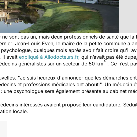
e ne sont pas un, mais deux professionnels de santé que la 
rnier. Jean-Louis Even, le maire de la petite commune a anno
 psychologue, quelques mois après avoir fait croire qu'il av
 Il avait
expliqué à Allodocteurs.fr
, qui n’avait pas été dupe
2
édecins généralistes sur un secteur de 50 km
! Ce n’est pa
velles. "
Je suis heureux d'annoncer que les démarches entr
ecins et professions médicales ont abouti
". Un médecin é
 : une psychologue sera également présente au cabinet médic
decins intéressés avaient proposé leur candidature. Séduit
ation locale.