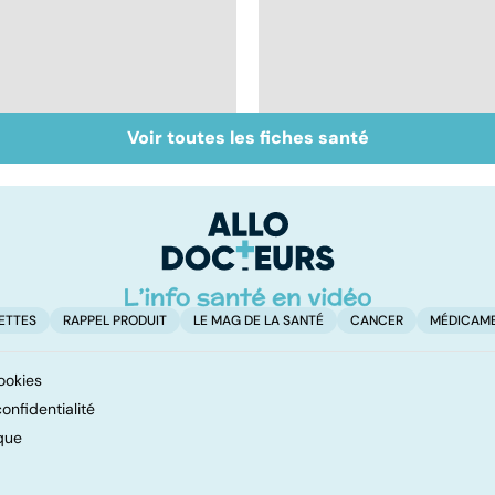
Voir toutes les fiches santé
Inflammation des
Suicide : prévenir le
amygdales : que faire
passage à l'acte
en cas d'angine ?
ETTES
RAPPEL PRODUIT
LE MAG DE LA SANTÉ
CANCER
MÉDICAM
ookies
onfidentialité
que