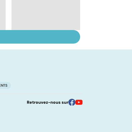
Le lupus, une maladie
complexe
ENTS
Retrouvez-nous sur