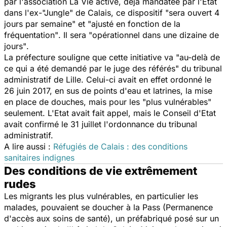
par l'association La Vie active, déjà mandatée par l'Etat
dans l'ex-
"Jungle"
de Calais, ce dispositif
"sera ouvert 4
jours par semaine"
et
"ajusté en fonction de la
fréquentation"
. Il sera
"opérationnel dans une dizaine de
jours"
.
La préfecture souligne que cette initiative va
"au-delà de
ce qui a été demandé par le juge des référés"
du tribunal
administratif de Lille. Celui-ci avait en effet ordonné le
26 juin 2017, en sus de points d'eau et latrines, la mise
en place de douches, mais pour les
"plus vulnérables
"
seulement. L'Etat avait fait appel, mais le Conseil d'Etat
avait confirmé le 31 juillet l'ordonnance du tribunal
administratif.
A lire aussi :
Réfugiés de Calais : des conditions
sanitaires indignes
Des conditions de vie extrêmement
rudes
Les migrants les plus vulnérables, en particulier les
malades, pouvaient se doucher à la Pass (Permanence
d'accès aux soins de santé), un préfabriqué posé sur un