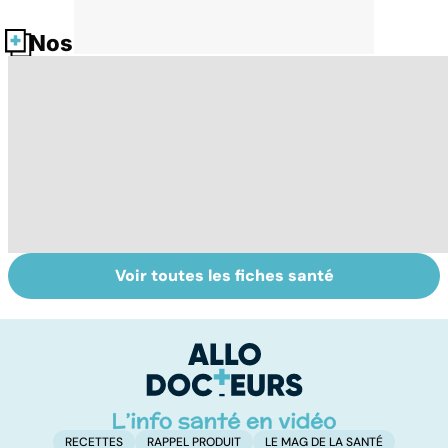
Nos fiches santé
Voir toutes les fiches santé
Tout savoir sur
Inflammation des
Su
les infections
amygdales : que
le
pulmonaires
faire en cas
l'
d'angine ?
RECETTES
RAPPEL PRODUIT
LE MAG DE LA SANTÉ