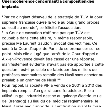
Une incohérence concernant la composition des
implants
"Par ce cinglant désaveu de la stratégie de TÜV, la cour
suprême française ouvre la voie au plus grand procès
collectif au monde"
, se félicite l'association.
"La Cour de cassation n’affirme pas que TÜV est
coupable dans cette affaire, ni même responsable
,
précise Me Laurent Gaudon, avocat des victimes.
Ce
sera à la Cour d’appel de Paris de se prononcer sur ce
point. Mais elle a jugé que l’arrêt de la Cour d’appel d’
Aix-en-Provence devait être cassé car une réponse,
manifestement évidente, n’avait pas été apportée à cette
question : est-il possible de fabriquer des milliers de
prothèses mammaires remplie des Nusil sans acheter au
préalable un gramme de Nusil ?"
Pour rappel, la société PIP a vendu de 2001 à 2010 des
implants remplis d’un gel silicone frauduleux. Elle a
utilisé un gel industriel destiné au gainage électrique (le
gel Brentagg) au lieu du gel médical réglementaire, le
Nusil. Après avoir apporté la certification avant la mise