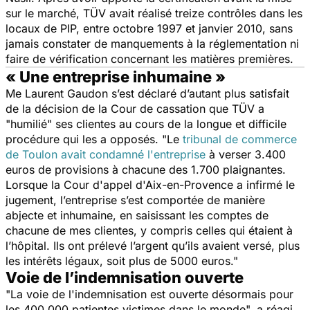
sur le marché, TÜV avait réalisé treize contrôles dans les
locaux de PIP, entre octobre 1997 et janvier 2010, sans
jamais constater de manquements à la réglementation ni
faire de vérification concernant les matières premières.
« Une entreprise inhumaine »
Me Laurent Gaudon s’est déclaré d’autant plus satisfait
de la décision de la Cour de cassation que TÜV a
"humilié"
ses clientes au cours de la longue et difficile
procédure qui les a opposés. "
Le
tribunal de commerce
de Toulon avait condamné l'entreprise
à verser 3.400
euros de provisions à chacune des 1.700 plaignantes
.
Lorsque la Cour d'appel d'Aix-en-Provence a infirmé le
jugement,
l’entreprise s’est comportée de manière
abjecte et inhumaine,
en saisissant les comptes de
chacune de mes clientes, y compris celles qui étaient à
l’hôpital
. Ils ont prélevé l’argent qu’ils avaient versé, plus
les intérêts légaux, soit plus de 5000 euro
s."
Voie de l’indemnisation ouverte
"
La voie de l'indemnisation est ouverte désormais pour
les 400.000 patientes victimes dans le monde",
a réagi