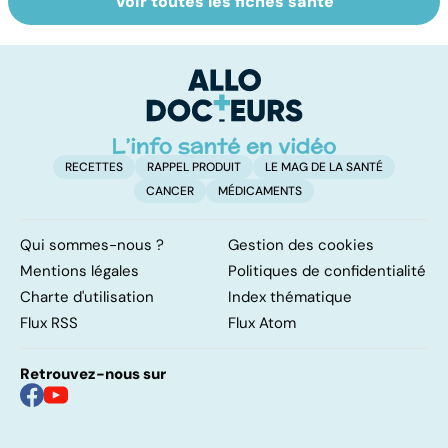
Voir toutes les fiches santé
Parkinson :
Pesticides :
To
stupeur et
retour au bio ?
le
tremblements
p
RECETTES
RAPPEL PRODUIT
LE MAG DE LA SANTÉ
CANCER
MÉDICAMENTS
Qui sommes-nous ?
Gestion des cookies
Mentions légales
Politiques de confidentialité
Charte d'utilisation
Index thématique
Flux RSS
Flux Atom
Retrouvez-nous sur