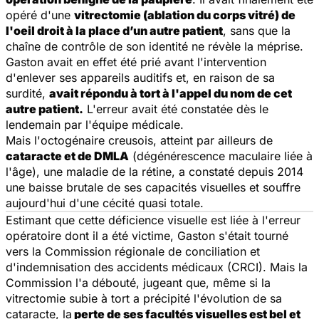
opéré d'une
vitrectomie (ablation du corps vitré) de
l'oeil droit à la place d’un autre patient
, sans que la
chaîne de contrôle de son identité ne révèle la méprise.
Gaston avait en effet été prié avant l'intervention
d'enlever ses appareils auditifs et, en raison de sa
surdité,
avait répondu à tort à l'appel du nom de cet
autre patient.
L'erreur avait été constatée dès le
lendemain par l'équipe médicale.
Mais l'octogénaire creusois, atteint par ailleurs de
cataracte et de DMLA
(dégénérescence maculaire liée à
l'âge), une maladie de la rétine, a constaté depuis 2014
une baisse brutale de ses capacités visuelles et souffre
aujourd'hui d'une cécité quasi totale.
Estimant que cette déficience visuelle est liée à l'erreur
opératoire dont il a été victime, Gaston s'était tourné
vers la Commission régionale de conciliation et
d'indemnisation des accidents médicaux (CRCI). Mais la
Commission l'a débouté, jugeant que, même si la
vitrectomie subie à tort a précipité l'évolution de sa
cataracte, la
perte de ses facultés visuelles est bel et