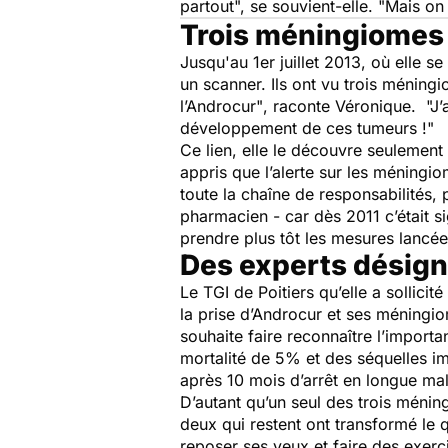
partout",
se souvient-elle.
"Mais on 
Trois méningiomes 
Jusqu'au 1er juillet 2013, où elle 
un scanner. Ils ont vu trois méningi
l’Androcur"
, raconte Véronique.
"J’
développement de ces tumeurs !"
Ce lien, elle le découvre seulement
appris que l’alerte sur les méningi
toute la chaîne de responsabilités,
pharmacien - car dès 2011 c’était s
prendre plus tôt les mesures lancée
Des experts désigné
Le TGI de Poitiers qu’elle a sollicit
la prise d’Androcur et ses méningio
souhaite faire reconnaître l’import
mortalité de 5% et des séquelles im
après 10 mois d’arrêt en longue mal
D’autant qu’un seul des trois ménin
deux qui restent ont transformé le qu
reposer ses yeux et faire des exerc