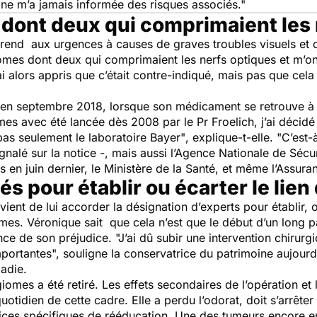
ne m’a jamais informée des risques associés."
dont deux qui comprimaient les 
se rend aux urgences à causes de graves troubles visuels et
omes dont deux qui comprimaient les nerfs optiques et m’ont 
ai alors appris que c’était contre-indiqué, mais pas que ce
 en septembre 2018, lorsque son médicament se retrouve à l
omes avec été lancée dès 2008 par le Pr Froelich, j’ai décid
 pas seulement le laboratoire Bayer"
, explique-t-elle.
"C’est-à
ignalé sur la notice -, mais aussi l’Agence Nationale de Séc
s en juin dernier, le Ministère de la Santé, et même l’Assur
s pour établir ou écarter le lien
é vient de lui accorder la désignation d’experts pour établir, o
mes. Véronique sait que cela n’est que le début d’un long pa
ance de son préjudice.
"J’ai dû subir une intervention chirur
portantes",
souligne la conservatrice du patrimoine aujourd’
adie.
giomes a été retiré. Les effets secondaires de l’opération 
otidien de cette cadre. Elle a perdu l’odorat, doit s’arrêter
ices spécifiques de rééducation. Une des tumeurs encore en p