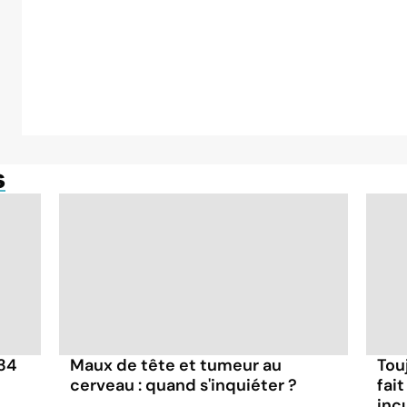
s
34
Maux de tête et tumeur au
Touj
cerveau : quand s'inquiéter ?
fai
inc