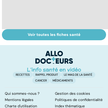
Voir toutes les fiches santé
Tout savoir sur
Inflammation des
Su
les infections
amygdales : que
le
pulmonaires
faire en cas
l'
d'angine ?
RECETTES
RAPPEL PRODUIT
LE MAG DE LA SANTÉ
CANCER
MÉDICAMENTS
Qui sommes-nous ?
Gestion des cookies
Mentions légales
Politiques de confidentialité
Charte d'utilisation
Index thématique