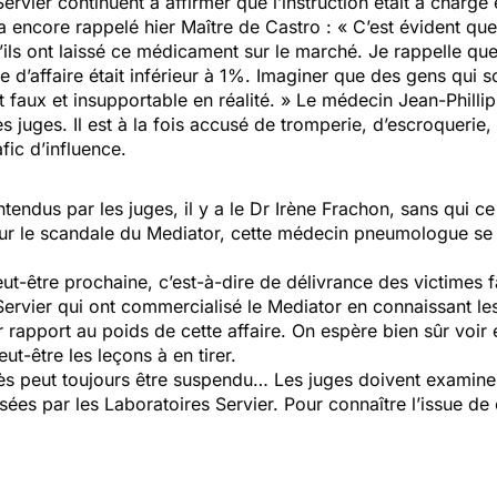
rvier continuent à affirmer que l’instruction était à charge e
encore rappelé hier Maître de Castro : « C’est évident que n
’ils ont laissé ce médicament sur le marché. Je rappelle que
re d’affaire était inférieur à 1%. Imaginer que des gens qui
t faux et insupportable en réalité. » Le médecin Jean-Philli
s juges. Il est à la fois accusé de tromperie, d’escroquerie
fic d’influence.
endus par les juges, il y a le Dr Irène Frachon, sans qui ce
s sur le scandale du Mediator, cette médecin pneumologue se r
t-être prochaine, c’est-à-dire de délivrance des victimes f
 Servier qui ont commercialisé le Mediator en connaissant 
rapport au poids de cette affaire. On espère bien sûr voir é
eut-être les leçons à en tirer.
cès peut toujours être suspendu… Les juges doivent examiner
posées par les Laboratoires Servier. Pour connaître l’issue de