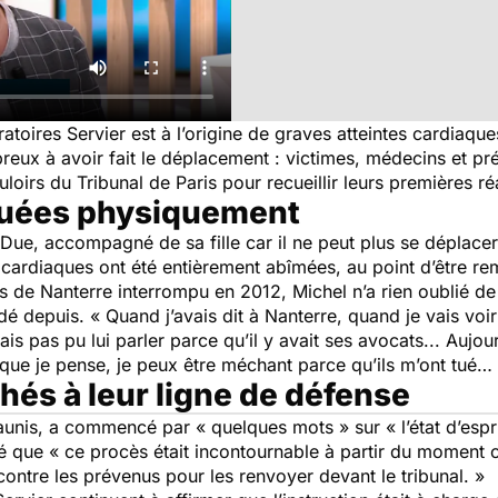
toires Servier est à l’origine de graves atteintes cardiaque
breux à avoir fait le déplacement : victimes, médecins et pr
uloirs du Tribunal de Paris pour recueillir leurs premières ré
nuées physiquement
Due, accompagné de sa fille car il ne peut plus se déplacer 
 cardiaques ont été entièrement abîmées, au point d’être r
 de Nanterre interrompu en 2012, Michel n’a rien oublié de
é depuis. « Quand j’avais dit à Nanterre, quand je vais voir 
vais pas pu lui parler parce qu’il y avait ses avocats... Aujo
ce que je pense, je peux être méchant parce qu’ils m’ont tué
hés à leur ligne de défense
aunis, a commencé par « quelques mots » sur « l’état d’espri
 que « ce procès était incontournable à partir du moment où
 contre les prévenus pour les renvoyer devant le tribunal. 