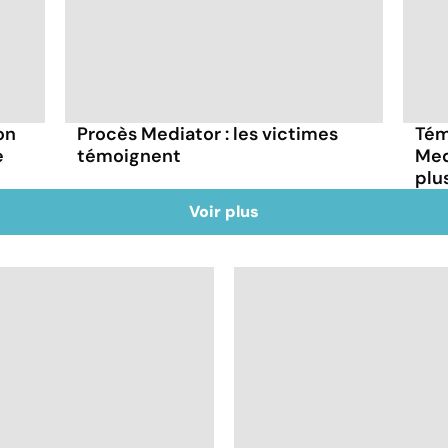
on
Procès Mediator : les victimes
Tém
e
témoignent
Med
plu
Voir plus