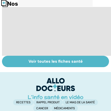
Nos fiches santé
Voir toutes les fiches santé
Mediator® : le
Tout savoir sur
I
début d'une
les infections
a
enquête
pulmonaires
fa
d'
RECETTES
RAPPEL PRODUIT
LE MAG DE LA SANTÉ
CANCER
MÉDICAMENTS