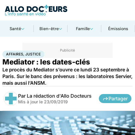
Santé
Bien-être
Famille
Émissions
Accueil
Santé
Société
Justice
Affaires, justice
AFFAIRES, JUSTICE
Mediator : les dates-clés
Le procès du Mediator s’ouvre ce lundi 23 septembre à
Paris. Sur le banc des prévenus : les laboratoires Servier,
mais aussi l’ANSM.
Par
La rédaction d'Allo Docteurs
Partager
Mis à jour le
23/09/2019