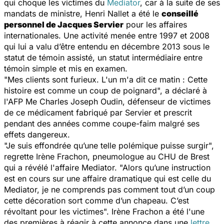
qui choque les victimes du
Mediator
, car à la suite de ses
mandats de ministre, Henri Nallet a été le
conseillé
personnel de Jacques Servier
pour les affaires
internationales. Une activité menée entre 1997 et 2008
qui lui a valu d’être entendu en décembre 2013 sous le
statut de témoin assisté, un statut intermédiaire entre
témoin simple et mis en examen.
"Mes clients sont furieux. L'un m'a dit ce matin :
Cette
histoire est comme un coup de poignard
", a déclaré à
l'AFP Me Charles Joseph Oudin, défenseur de victimes
de ce médicament fabriqué par Servier et prescrit
pendant des années comme coupe-faim malgré ses
effets dangereux.
"Je suis effondrée qu’une telle polémique puisse surgir",
regrette Irène Frachon, pneumologue au CHU de Brest
qui a révélé l'affaire Mediator. "Alors qu’une instruction
est en cours sur une affaire dramatique qui est celle du
Mediator, je ne comprends pas comment tout d’un coup
cette décoration sort comme d’un chapeau. C’est
révoltant pour les victimes". Irène Frachon a été l'une
des premières à réagir à cette annonce dans une
lettre