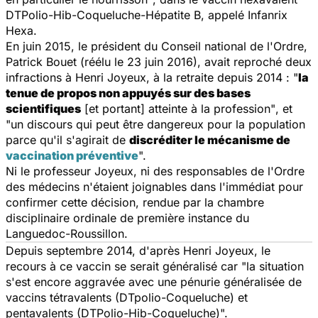
DTPolio-Hib-Coqueluche-Hépatite B, appelé Infanrix
Hexa.
En juin 2015, le président du Conseil national de l'Ordre,
Patrick Bouet (réélu le 23 juin 2016), avait reproché deux
infractions à Henri Joyeux, à la retraite depuis 2014 :
"
la
tenue de propos non appuyés sur des bases
scientifiques
[et portant] atteinte à la profession"
, et
"un discours qui peut être dangereux pour la population
parce qu'il s'agirait de
discréditer le mécanisme de
vaccination préventive
".
Ni le professeur Joyeux, ni des responsables de l'Ordre
des médecins n'étaient joignables dans l'immédiat pour
confirmer cette décision, rendue par la chambre
disciplinaire ordinale de première instance du
Languedoc-Roussillon.
Depuis septembre 2014, d'après Henri Joyeux, le
recours à ce vaccin se serait généralisé car
"la situation
s'est encore aggravée avec une pénurie généralisée de
vaccins tétravalents (DTpolio-Coqueluche) et
pentavalents (DTPolio-Hib-Coqueluche)".