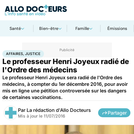
Santé
Bien-être
Famille
Émissions
Accueil
Santé
Société
Justice
Affaires, justice
AFFAIRES, JUSTICE
Le professeur Henri Joyeux radié de
l'Ordre des médecins
Le professeur Henri Joyeux sera radié de l'Ordre des
médecins, à compter du 1er décembre 2016, pour avoir
mis en ligne une pétition controversée sur les dangers
de certaines vaccinations.
Par
La rédaction d'Allo Docteurs
Partager
Mis à jour le
11/07/2016