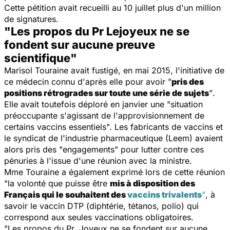
Cette pétition avait recueilli au 10 juillet plus d'un million
de signatures.
"Les propos du Pr Lejoyeux ne se
fondent sur aucune preuve
scientifique"
Marisol Touraine avait fustigé, en mai 2015, l'initiative de
ce médecin connu d'après elle pour avoir
"
pris des
positions rétrogrades sur toute une série de sujets
"
.
Elle avait toutefois déploré en janvier une
"situation
préoccupante s'agissant de l'approvisionnement de
certains vaccins essentiels".
Les fabricants de vaccins et
le syndicat de l'industrie pharmaceutique (Leem) avaient
alors pris des "engagements" pour lutter contre ces
pénuries à l'issue d'une réunion avec la ministre.
Mme Touraine a également exprimé lors de cette réunion
"la volonté que puisse être
mis à disposition des
Français qui le souhaitent des
vaccins trivalents
"
, à
savoir le vaccin DTP (diphtérie, tétanos, polio) qui
correspond aux seules vaccinations obligatoires.
"Les propos du Pr. Joyeux ne se fondent sur aucune